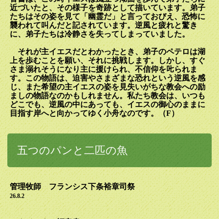
近づいたと、その様子を奇跡として描いています。弟子
たちはその姿を見て「幽霊だ」と言っておびえ、恐怖に
襲われて叫んだと記されています。逆風と疲れと驚き
に、弟子たちは冷静さを失ってしまっていました。
それが主イエスだとわかったとき、弟子のペテロは湖
上を歩むことを願い、それに挑戦します。しかし、すぐ
さま溺れそうになり主に援けられ、不信仰を𠮟られま
す。この物語は、迫害やさまざまな恐れという逆風を感
じ、また希望の主イエスの姿を見失いがちな教会への励
ましの物語なのかもしれません。私たち教会は、いつも
どこでも、逆風の中にあっても、イエスの御心のままに
目指す岸へと向かってゆく小舟なのです。（
F
）
五つのパンと二匹の魚
管理牧師 フランシス下条裕章司祭
26.8.2