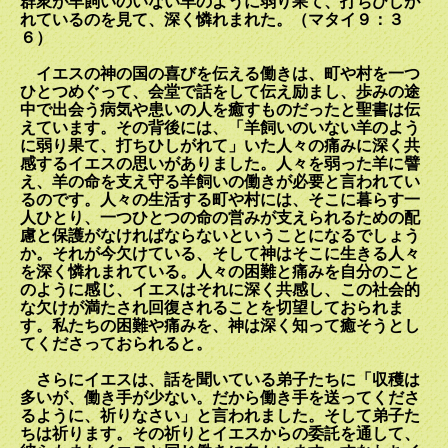
群衆が羊飼いのいない羊のように弱り果て、打ちひしが
れているのを見て、深く憐れまれた。（マタイ９：３
６）
イエスの神の国の喜びを伝える働きは、町や村を一つ
ひとつめぐって、会堂で話をして伝え励まし、歩みの途
中で出会う病気や患いの人を癒すものだったと聖書は伝
えています。その背後には、「羊飼いのいない羊のよう
に弱り果て、打ちひしがれて」いた人々の痛みに深く共
感するイエスの思いがありました。人々を弱った羊に譬
え、羊の命を支え守る羊飼いの働きが必要と言われてい
るのです。人々の生活する町や村には、そこに暮らす一
人ひとり、一つひとつの命の営みが支えられるための配
慮と保護がなければならないということになるでしょう
か。それが今欠けている、そして神はそこに生きる人々
を深く憐れまれている。人々の困難と痛みを自分のこと
のように感じ、イエスはそれに深く共感し、この社会的
な欠けが満たされ回復されることを切望しておられま
す。私たちの困難や痛みを、神は深く知って癒そうとし
てくださっておられると。
さらにイエスは、話を聞いている弟子たちに「収穫は
多いが、働き手が少ない。だから働き手を送ってくださ
るように、祈りなさい」と言われました。そして弟子た
ちは祈ります。その祈りとイエスからの委託を通して、