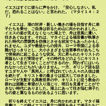
イエスはすぐに彼らに声をかけ、「安心しなさい。私
だ。恐れることはない」と言われた。（マタイ１４：２
７）
イエスは、湖の対岸・新しい働きの場を目指す舟に弟
子たちを乗せ、ご自身は祈るため山に向かわれました。
イエスの姿が見えなくなった湖上で、舟は逆風に遭い、
往きあぐねます。それは、マタイによる福音書が執筆さ
れた時代の雰囲気を彷彿とさせる状況でもあったかもし
れません。ユダヤ教徒からの排斥、ローマ帝国による非
難がはっきりとし、大小さまざまな迫害事件があちこち
で突発的に起こるような状況。天に昇られたキリストの
再臨もいまだ実現せず、その時代をどのようにキリスト
者として生きてゆくことができるのか、問わずにはいら
れなかったにちがいありません。一方、ギリシア語を話
すユダヤ人や「異邦人」と呼ばれていた人々の入信は後
を絶たず、キリスト者の集まりは拡大してゆきました。
ローマが支配する異教世界の中、キリストに従う教会の
群れは困難と希望が入り混じり、明日を見通すことがで
きない時代にありました。湖上にあって往き悩む弟子た
ちの姿と重なるものがあるように思います。
祈りを終えてイエスは、舟に向かわれます。マタイ福
音書は、この時イエスは風立つ湖面を歩んで弟子たちに