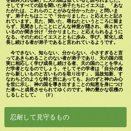
を囲み入れる網」に天の国は似ていると語られました。
そしてすべての話を聞いた弟子たちにイエスは、「あな
たがたは、これらのことがみな分かったか」と問いま
す。弟子たちはここで「分かりました」と応えたと記さ
れています。見た、聞いた、尋ねたというところに留ま
らず、見聞きしたことにどんな神意が隠され、表されて
いるのか聞き分け「分かりました」と応えられるように
なる。そのためにイエスとともに歩み、学び、変化し成
長し続ける者が弟子であると言われているようです。
今できない、知らない、分からない、小さすぎると言
ってあきらめることのない者が弟子であり、天の国の現
実に相応しく学び成長し続ける者、天の国のことを学ん
だ学者となるのでしょう。そしてその学者は「自分の倉
から新しいものと古いものを取り出す」、温故知新、す
なわちどのような時と所にあっても、おのずと神のみ心
を世に示し、神の国を導き出すまことの知恵を身につけ
た者へと成長させられてゆくのです。神の豊かな収穫の
しるしとして。 （
F
）
忍耐して見守るもの