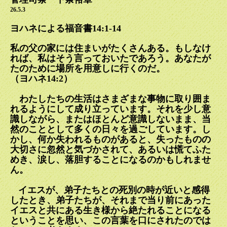
26.5.3
ヨハネによる福音書14:1-14
私の父の家には住まいがたくさんある。もしなけ
れば、私はそう言っておいたであろう。あなたが
たのために場所を用意しに行くのだ。
（ヨハネ14:2）
わたしたちの生活はさまざまな事物に取り囲ま
れるようにして成り立っています。それを少し意
識しながら、またはほとんど意識しないまま、当
然のこととして多くの日々を過ごしています。し
かし、何か失われるものがあると、失ったものの
大切さに忽然と気づかされて、あるいは慌てふた
めき、涙し、落胆することになるのかもしれませ
ん。
イエスが、弟子たちとの死別の時が近いと感得
したとき、弟子たちが、それまで当り前にあった
イエスと共にある生き様から絶たれることになる
ということを思い、この言葉を口にされたのでは