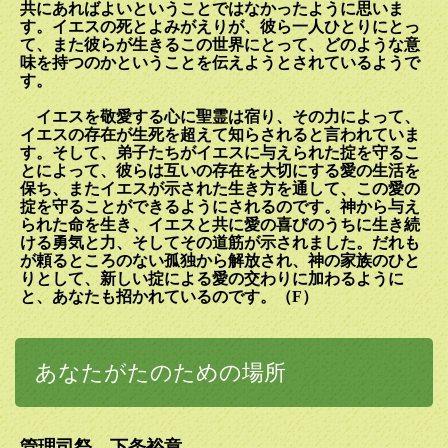
共にあればよいということではなかったように思いま
す。イエスの死とよみがえりが、彼ら一人ひとりにとっ
て、また彼らが生きるこの世界にとって、どのような意
味を持つのかということを伝えようとされているようで
す。
イエスを敬愛する心に聖霊は宿り、その力によって、
イエスの存在が生死を超えて知らされると言われていま
す。そして、弟子たちがイエスに与えられた掟を守るこ
とによって、彼らは互いの存在を大切にする愛の生活を
保ち、またイエスが示された生き方を通して、この愛の
掟を守ることができるようにされるのです。神から与え
られた命を生き、イエスと共に愛の喜びのうちに生き続
ける勇気と力、そしてその道筋が示されました。だれも
が頼るところのない孤独から解放され、神の家族のひと
りとして、新しい掟による愛の交わりに加わるように
と、あなたも招かれているのです。（
F
）
あなたがたのための場所
管理司祭 下条裕章