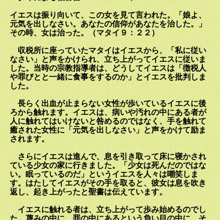
イエスは振り向いて、この女を見て言われた。「娘よ、
元気を出しなさい。あなたの信仰があなたを治した。」
その時、女は治った。（マタイ９：２２）
収税所に座っていたマタイはイエスから、「私に従い
なさい」と声をかけられ、立ち上がってイエスに従いま
した。当時の宗教指導者は、どうしてイエスは「徴税人
や罪びとと一緒に食事をするのか」とイエスを批判しま
した。
長らく出血が止まらない女性が歩いているイエスに後
ろから触れます。イエスは、病いや汚れの中にある者が
人に触れてはいけないと咎めるのではなく、手を触れて
癒された女性に「元気を出しなさい」と声をかけて励ま
されます。
さらにイエスは進んで、息を引き取って床に寝かされ
ている少女の家に行きました。「少女は死んだのではな
い。眠っているのだ」というイエスを人々は嘲笑しま
す。はたしてイエスがその手を取ると、彼女は息を吹き
返し、起き上がったと聖書は伝えています。
イエスに触れる者は、立ち上がって歩み始めるのでし
た。蔑みの中に、罪の中にあるという負い目の中に、そ