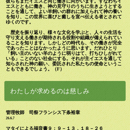
彼らもまたイエスと同じ働きに向かいます。すなわちイ
エスとともに働き、神の見守りのうちに生きようとする
ことを通して、よい羊飼いの群れに加えられて神の養い
を知り、この世界に喜びと癒しを宣べ伝える者とされて
ゆくのです。
歴史を振り返り、様々な文化を学ぶと、人々の生活を
守り支える働きが期待される役割や組織が備えられてい
ることを知ります。しかしどの時代も、その働きが完全
であったことはなかったように思います。だれひとり
「飼い主のいない羊のように弱りはて、打ちひしがれて
いる」ことのない社会にする。それが主イエスを通して
知らされた神の願い、委託された私たちの使命というこ
ともできるでしょう。（
F
）
わたしが求めるのは慈しみ
管理牧師 司祭フランシス下条裕章
26.6.7
マタイによる福音書９：９－１３，１８－２６