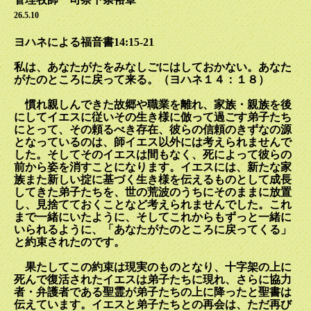
26.5.10
ヨハネによる福音書14:15-21
私は、あなたがたをみなしごにはしておかない。あなた
がたのところに戻って来る。（ヨハネ１４：１８）
慣れ親しんできた故郷や職業を離れ、家族・親族を後
にしてイエスに従いその生き様に倣って過ごす弟子たち
にとって、その頼るべき存在、彼らの信頼のきずなの源
となっているのは、師イエス以外には考えられませんで
した。そしてそのイエスは間もなく、死によって彼らの
前から姿を消すことになります。イエスには、新たな家
族また新しい掟に基づく生き様を伝えるものとして成長
してきた弟子たちを、世の荒波のうちにそのままに放置
し、見捨てておくことなど考えられませんでした。これ
まで一緒にいたように、そしてこれからもずっと一緒に
いられるように、「あなたがたのところに戻ってくる」
と約束されたのです。
果たしてこの約束は現実のものとなり、十字架の上に
死んで復活されたイエスは弟子たちに現れ、さらに協力
者・弁護者である聖霊が弟子たちの上に降ったと聖書は
伝えています。イエスと弟子たちとの再会は、ただ再び