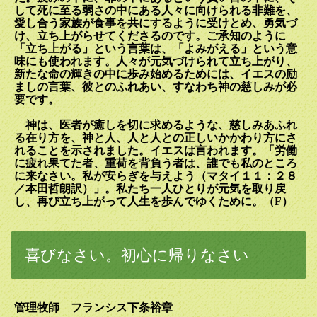
して死に至る弱さの中にある人々に向けられる非難を、
愛し合う家族が食事を共にするように受けとめ、勇気づ
け、立ち上がらせてくださるのです。ご承知のように
「立ち上がる」という言葉は、「よみがえる」という意
味にも使われます。人々が元気づけられて立ち上がり、
新たな命の輝きの中に歩み始めるためには、イエスの励
ましの言葉、彼とのふれあい、すなわち神の慈しみが必
要です。
神は、医者が癒しを切に求めるような、慈しみあふれ
る在り方を、神と人、人と人との正しいかかわり方にさ
れることを示されました。イエスは言われます。「労働
に疲れ果てた者、重荷を背負う者は、誰でも私のところ
に来なさい。私が安らぎを与えよう（マタイ１１：２８
／本田哲朗訳）」。私たち一人ひとりが元気を取り戻
し、再び立ち上がって人生を歩んでゆくために。（
F
）
喜びなさい。初心に帰りなさい
管理牧師 フランシス下条裕章