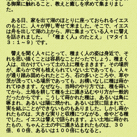
る御業に触れること、教えと癒しを求めて集まりまし
た。
ある日、家を出て湖のほとりに座っておられるイエス
のもとに、人々が押し寄せて来ました。そこで、イエス
は舟を出して湖の上から、岸に集まっている人々に譬え
を話されました。「『種まく人』のたとえ」（マタイ１
３：１～９）です。
譬えを聞く人々にとって、種まく人の姿は身近で、そ
れを思い描くことは容易なことだったでしょう。種まく
人は、出かけていって土の上に種をまきます。その場所
が、柔らかで何も植えられていない土であっても、人々
が通り踏み固められたところ、石の多いところや、草や
茨が茂っている場所であっても、お構いなしに種は蒔か
れてゆきます。なぜなら、当時のやり方では、種を蒔い
てから、土地を耕して種を土に漉き込むやり方が一般的
だったからです。こうして蒔かれた種は、あるいは鳥に
啄まれ、あるいは陽に焼かれ、あるいは茨に阻まれて、
実を結ぶことができないものもありました。しかし蒔か
れたものは、大きな実りと収穫につながる、命やどる種
でした。イエスは譬えで語られます。よい土地に蒔かれ
たもの、ちゃんと土の中に漉き込まれたものは、３０
倍、６０倍、あるいは１００倍にもなると。