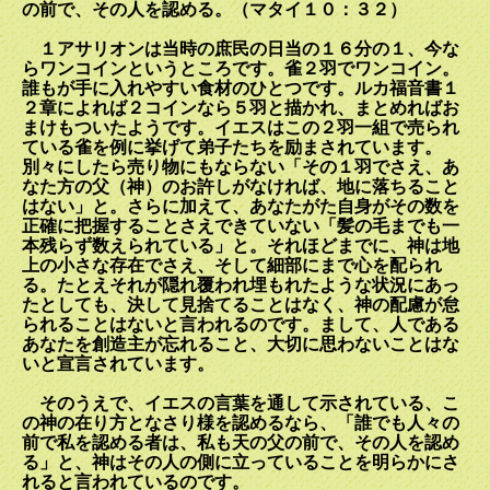
の前で、その人を認める。（マタイ１０：３２）
１アサリオンは当時の庶民の日当の１６分の１、今な
らワンコインというところです。雀２羽でワンコイン。
誰もが手に入れやすい食材のひとつです。ルカ福音書１
２章によれば２コインなら５羽と描かれ、まとめればお
まけもついたようです。イエスはこの２羽一組で売られ
ている雀を例に挙げて弟子たちを励まされています。
別々にしたら売り物にもならない「その１羽でさえ、あ
なた方の父（神）のお許しがなければ、地に落ちること
はない」と。さらに加えて、あなたがた自身がその数を
正確に把握することさえできていない「髪の毛までも一
本残らず数えられている」と。それほどまでに、神は地
上の小さな存在でさえ、そして細部にまで心を配られ
る。たとえそれが隠れ覆われ埋もれたような状況にあっ
たとしても、決して見捨てることはなく、神の配慮が怠
られることはないと言われるのです。まして、人である
あなたを創造主が忘れること、大切に思わないことはな
いと宣言されています。
そのうえで、イエスの言葉を通して示されている、こ
の神の在り方となさり様を認めるなら、「誰でも人々の
前で私を認める者は、私も天の父の前で、その人を認め
る」と、神はその人の側に立っていることを明らかにさ
れると言われているのです。