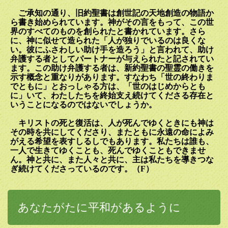
ご承知の通り、旧約聖書は創世記の天地創造の物語か
ら書き始められています。神がその言をもって、この世
界のすべてのものを創られたと書かれています。さら
に、神に似せて造られた「人が独りでいるのは良くな
い。彼にふさわしい助け手を造ろう」と言われて、助け
弁護する者としてパートナーが与えられたと記されてい
ます。この助け弁護する者は、新約聖書の聖霊の働きを
示す概念と重なりがあります。すなわち「世の終わりま
でともに」とおっしゃる方は、「世のはじめからとも
に」いて、わたしたちを終始支え続けてくださる存在と
いうことになるのではないでしょうか。
キリストの死と復活は、人が死んでゆくときにも神は
その時を共にしてくださり、またともに永遠の命によみ
がえる希望を表すしるしでもあります。私たちは誰も、
一人で生きてゆくことも、死んでゆくこともできませ
ん。神と共に、また人々と共に、主は私たちを導きつな
ぎ続けてくださっているのです。（
F
）
あなたがたに平和があるように