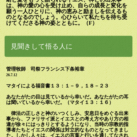
は、神の愛の心を受け止め、自らの成長と変化を
願う一人ひとりに、神の恵みと励ましを伝えるも
のとなるのでしょう。心ひらいて私たちを待ち受
けてくださる神の姿とともに。（
F
）
見聞きして悟る人に
管理牧師 司祭フランシス下条裕章
26.7.12
マタイによる福音書１３：１－９，１８－２３
あなたがたの目は見ているから幸いだ。あなたがたの耳
は聞いているから幸いだ。（マタイ１３：１６）
律法の正しさと神のいつくしみ、安息日をめぐる出来
事から、ファリサイ派とイエスとの考え方やあり方の相
違が徐々にはっきりとするようになり、当時の宗教的指
導者たちとイエスの関係は対立的なものとなってきまし
た。しかし人々は、イエスの言葉と行いを通してなされ