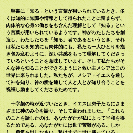
聖書に「知る」という言葉が用いられているとき、多
くは知的に知識や情報として得られたことに留まらず、
肉体的な心身の働きをも含んだ理解として「知る」とい
う言葉が用いられているようです。神がわたしたちを創
造し、わたしたちを「知る」者であるというとき、それ
は私たちを知的にも肉体的にも、私たち一人ひとりを抱
き包み込むように、深い共感をもって理解してくださっ
ているということを意味しています。そして私たちがそ
んな神を知ることができるようにと救い主メシアはこの
世界に来られました。私たちが、メシア・イエスを通し
て神を知り、神の愛を通して人と人とが知り合うことを
祝福し励ましてくださるためです。
十字架の時が近づいたとき、イエスは弟子たちにさま
ざまに神のみ心を語り、そして言われました。「これら
のことを話したのは、あなたがたが私によって平和を得
るためである。あなたがたには世で苦難がある。しか
し、勇気を出しなさい。私はすでに世に勝っている」