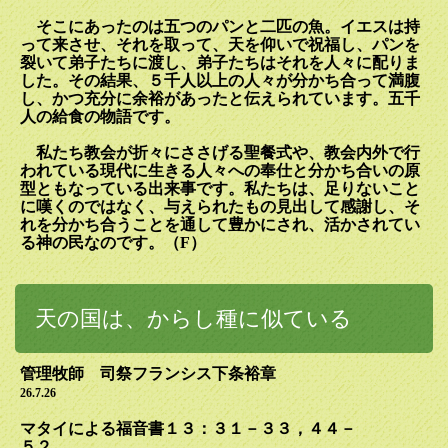
そこにあったのは五つのパンと二匹の魚。イエスは持
って来させ、それを取って、天を仰いで祝福し、パンを
裂いて弟子たちに渡し、弟子たちはそれを人々に配りま
した。その結果、５千人以上の人々が分かち合って満腹
し、かつ充分に余裕があったと伝えられています。五千
人の給食の物語です。
私たち教会が折々にささげる聖餐式や、教会内外で行
われている現代に生きる人々への奉仕と分かち合いの原
型ともなっている出来事です。私たちは、足りないこと
に嘆くのではなく、与えられたもの見出して感謝し、そ
れを分かち合うことを通して豊かにされ、活かされてい
る神の民なのです。（
F
）
天の国は、からし種に似ている
管理牧師 司祭フランシス下条裕章
26.7.26
マタイによる福音書１３：３１－３３，４４－
５２