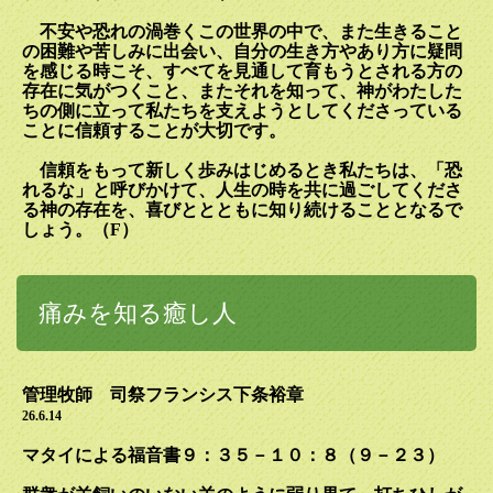
不安や恐れの渦巻くこの世界の中で、また生きること
の困難や苦しみに出会い、自分の生き方やあり方に疑問
を感じる時こそ、すべてを見通して育もうとされる方の
存在に気がつくこと、またそれを知って、神がわたした
ちの側に立って私たちを支えようとしてくださっている
ことに信頼することが大切です。
信頼をもって新しく歩みはじめるとき私たちは、「恐
れるな」と呼びかけて、人生の時を共に過ごしてくださ
る神の存在を、喜びととともに知り続けることとなるで
しょう。（
F
）
痛みを知る癒し人
管理牧師 司祭フランシス下条裕章
26.6.14
マタイによる福音書９：３５－１０：８（９－２３）