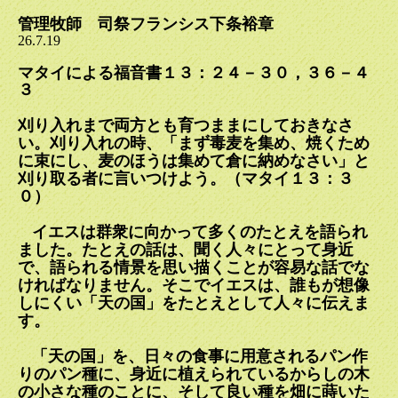
管理牧師 司祭フランシス下条裕章
26.7.19
マタイによる福音書１３：２４－３０，３６－４
３
刈り入れまで両方とも育つままにしておきなさ
い。刈り入れの時、「まず毒麦を集め、焼くため
に束にし、麦のほうは集めて倉に納めなさい」と
刈り取る者に言いつけよう。（マタイ１３：３
０）
イエスは群衆に向かって多くのたとえを語られ
ました。たとえの話は、聞く人々にとって身近
で、語られる情景を思い描くことが容易な話でな
ければなりません。そこでイエスは、誰もが想像
しにくい「天の国」をたとえとして人々に伝えま
す。
「天の国」を、日々の食事に用意されるパン作
りのパン種に、身近に植えられているからしの木
の小さな種のことに、そして良い種を畑に蒔いた