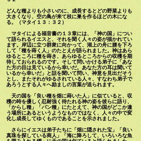
どんな種よりも小さいのに、成長するとどの野菜よりも
大きくなり、空の鳥が来て枝に巣を作るほどの木にな
る。（マタイ１３：３２）
マタイによる福音書の１３章には、「神の国」につい
て語られるイエスと、それを聞く人々の姿が描かれてい
ます。岸辺に立つ群衆に向かって、湖上の舟に腰を下ろ
して「種を蒔く人」のたとえが語られました。神はあら
ゆるところに種を蒔き、あらゆるところからの収穫を期
待しておられるのです。そして問いかける弟子に「あな
た方の目は見ているから幸いだ。あなた方の耳は聞いて
いるから幸いだ」と話を聞いて問い、神意を見出だそう
とし、またそれがゆるされている人々、すなわち弟子で
あろうとする人々へ励ましの言葉が送られます。
天の国を「良い種を畑に蒔いた人」に似ていると、収
穫の時を優しく忍耐強く待たれる神の姿を彼らに語り、
「からし種」「パン種」にたとえて、神の国がどこか違
う場所にあるというようなものではなく、人々の中で変
化し成長してゆくものであることを示されました。
さらにイエスは弟子たちに「畑に隠された宝」「良い
真珠を探している商人」「海に降ろして、いろいろな魚