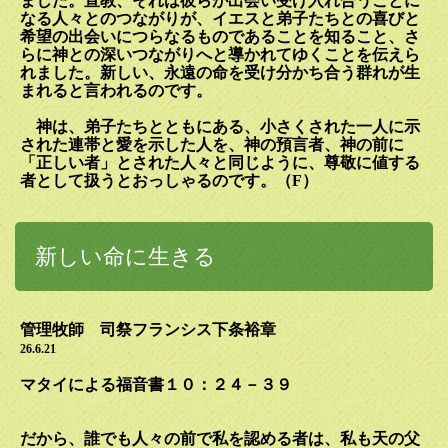
ました。宣教、それは彼らが出会い受け入れ合うことに
なる人々とのつながりが、イエスと弟子たちとの喜びと
希望の出会いにつらなるものであることを知ること、さ
らに神との深いつながりへと導かれてゆくことを伝えら
れました。新
しい、永遠の
命を受け分かち合う群れが生
まれると言われるのです。
神は、弟子たちとともにある、小さくされた一人に示
された連帯と愛を示した人を、神の預言者、神の前に
「正しい者」とされた人々と同じように、尊敬に値する
者として扱うとおっしゃるのです。（
F
）
新しい命に生きる
管理牧師 司祭フランシス下条裕章
26.6.21
マタイによる福音書１０：２４－３９
だから、誰でも人々の前で私を認める者は、私も天の父