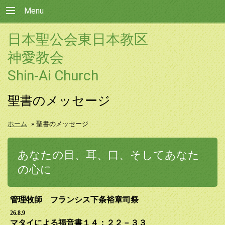
Menu
日本聖公会東日本教区
神愛教会
Shin-Ai Church
聖書のメッセージ
ホーム
»
聖書のメッセージ
あなたの目、耳、口、そしてあなた
の心に
管理牧師 フランシス下条裕章司祭
26.8.9
マタイによる福音書１４：２２－３３