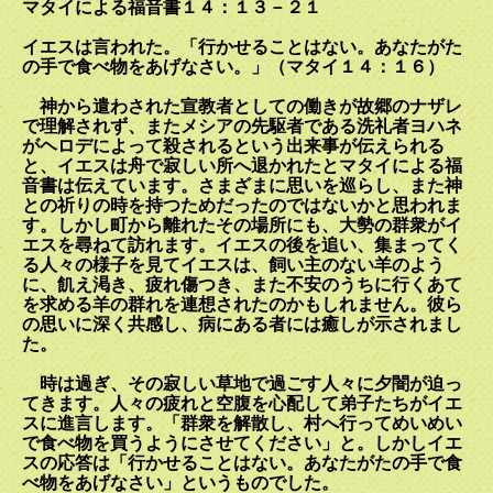
マタイによる福音書１４：１３－２１
イエスは言われた。「行かせることはない。あなたがた
の手で食べ物をあげなさい。」（マタイ１４：１６）
神から遣わされた宣教者としての働きが故郷のナザレ
で理解されず、またメシアの先駆者である洗礼者ヨハネ
がヘロデによって殺されるという出来事が伝えられる
と、イエスは舟で寂しい所へ退かれたとマタイによる福
音書は伝えています。さまざまに思いを巡らし、また神
との祈りの時を持つためだったのではないかと思われま
す。しかし町から離れたその場所にも、大勢の群衆がイ
エスを尋ねて訪れます。イエスの後を追い、集まってく
る人々の様子を見てイエスは、飼い主のない羊のよう
に、飢え渇き、疲れ傷つき、また不安のうちに行くあて
を求める羊の群れを連想されたのかもしれません。彼ら
の思いに深く共感し、病にある者には癒しが示されまし
た。
時は過ぎ、その寂しい草地で過ごす人々に夕闇が迫っ
てきます。人々の疲れと空腹を心配して弟子たちがイエ
スに進言します。「群衆を解散し、村へ行ってめいめい
で食べ物を買うようにさせてください」と。しかしイエ
スの応答は「行かせることはない。あなたがたの手で食
べ物をあげなさい」というものでした。