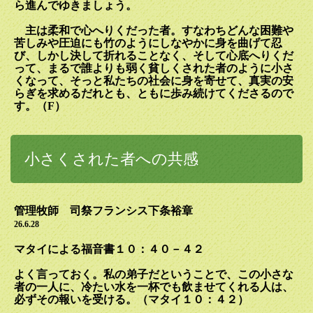
ら進んでゆきましょう。
主は柔和で心へりくだった者。すなわちどんな困難や
苦しみや圧迫にも竹のようにしなやかに身を曲げて忍
び、しかし決して折れることなく、そして心底へりくだ
って、まるで誰よりも弱く貧しくされた者のように小さ
くなって、そっと私たちの社会に身を寄せて、真実の安
らぎを求めるだれとも、ともに歩み続けてくださるので
す。（
F
）
小さくされた者への共感
管理牧師 司祭フランシス下条裕章
26.6.28
マタイによる福音書１０：４０－４２
よく言っておく。私の弟子だということで、この小さな
者の一人に、冷たい水を一杯でも飲ませてくれる人は、
必ずその報いを受ける。（マタイ１０：４２）