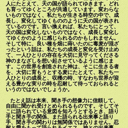
人にたとえて、天の国が語られてゆきます。どれ
も育ってゆくところが共通しています。変わらな
いものではなく、私たちが生きる時空の中で、成
長し、変化してゆくもののように天の国が表され
ているのです。言い換えれば、私たちにとって、
天の国は変化しないものではなく、成長し変化し
てゆくかのように感じられるのかもしれません。
そして特に、良い種を畑に蒔いたのに毒麦が混ざ
ったという話は、私たちの成長と変化を受け止め
て、一人ひとりの存在を大切に見守ってくださる
神のまなざしを想い起させているように感じま
す。この世界を創造された神は、そこに生きる者
を、大切に育もうとする麦にたとえて、私たち一
人ひとりの成長と、収穫の時、すなわち世界が迎
える豊かな実りの時を忍耐して待っておられると
いうのではないでしょうか。
たとえ話は本来、聞き手の想像力に信頼して、
自由に聞かれ受けとめられるものです。そしてそ
こに語られている意図を知ろうとするとき、語り
手と聞き手の関係、また語られる出来事と語り
手、聞き手の関わりは無関係ではありません。忍
耐と愛をもって語られるイエス、神との出来事