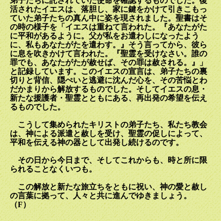
弟子たちに託されていた使命を確認するものでした。復
活されたイエスは、落胆し、家に鍵をかけて引きこもっ
ていた弟子たちの真ん中に姿を現されました。聖書はそ
の時の様子を「イエスは重ねて言われた。『あなたがた
に平和があるように。父が私をお遣わしになったよう
に、私もあなたがたを遣わす。』そう言ってから、彼ら
に息を吹きかけて言われた。『聖霊を受けなさい。誰の
罪でも、あなたがたが赦せば、その罪は赦される。』」
と記録しています。このイエスの宣言は、弟子たちの裏
切りと背信、隠ぺいと逃避に沈んだ心を、その苦悩とわ
だかまりから解放するものでした。そしてイエスの息・
新たな援護者・聖霊とともにある、再出発の希望を伝え
るものでした。
こうして集められたキリストの弟子たち、私たち教会
は、神による派遣と赦しを受け、聖霊の促しによって、
平和を伝える神の器として出発し続けるのです。
その日から今日まで、そしてこれからも、時と所に限
られることなくいつも。
この解放と新たな旅立ちをともに祝い、神の愛と赦し
の言葉に拠って、人々と共に進んでゆきましょう。
（
F
）