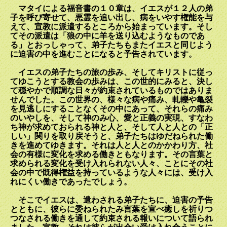
マタイによる福音書の１０章は、イエスが１２人の弟
子を呼び寄せて、悪霊を追い出し、病をいやす権能を与
えて、宣教に派遣するところから始まっています。そし
てその派遣は「狼の中に羊を送り込むようなものであ
る」とおっしゃって、弟子たちもまたイエスと同じよう
に迫害の中を進むことになると予告されています。
イエスの弟子たちの旅の歩み、そしてキリストに従っ
てゆこうとする教会の歩みは、この世的にみると、決し
て穏やかで順調な日々が約束されているものではありま
せんでした。この世界の、様々な病や痛み、軋轢や亀裂
を見逃しにすることなくその中にあって、それらの痛み
のいやしを、そして神のみ心、愛と正義の実現、すなわ
ち神が求めておられる神と人と、そして人と人との「正
しい」関りを取り戻
そうと、弟子
たちはゆだねられた働
きを進めてゆきます。それは人と人とのかかわり方、社
会の有様に変化を求める働きともなります。その言葉と
求められる変化を受け入れられない人々、ことにその社
会の中で既得権益を持っているような人々には、受け入
れにくい働きであったでしょう。
そこでイエスは、遣わされる弟子たちに、迫害の予告
とともに、彼らに委ねられたみ言葉を宣べ癒しを祈りつ
つなされる働きを通して約束される報いについて語られ