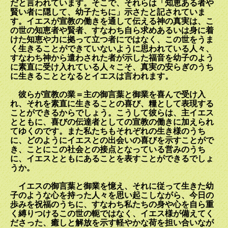
だと言われています。そこで、それらは「知恵ある者や
賢い者に隠して、幼子たちに」示さたと記されていま
す。イエスが宣教の働きを通して伝える神の真実は、こ
の世の知恵者や賢者、すなわち自ら求めあるいは身に着
けた知恵や力に拠って立つ者にではなく、この世をうま
く生きることができていないように思われている人々、
すなわち神から遣わされた者が示した福音を幼子のよう
に素直に受け入れている人々こそ、真実の安らぎのうち
に生きることとなるとイエスは言われます。
彼らが宣教の業＝主の御言葉と御業を喜んで受け入
れ、それを素直に生きることの喜び、糧として表現する
ことができるからでしょう。こうして彼らは、主イエス
とともに、喜びの伝達者としての宣教の働きに加えられ
てゆくのです。また私たちもそれぞれの生き様のうち
に、どのようにイエスとの出会いの喜びを示すことがで
き、ことにこの社会との接点となっている営みのうち
に、イエスとともにあることを表すことができるでしょ
うか。
イエスの御言葉と御業を憶え、それに従って生きた幼
子のような心を持った人々を思い起こしながら、今日の
歩みを祝福のうちに、すなわち私たちの身や心を自ら重
く縛りつけるこの世の軛ではなく、イエス様が備えてく
ださった、癒しと解放を示す軽やかな荷を担い合いなが