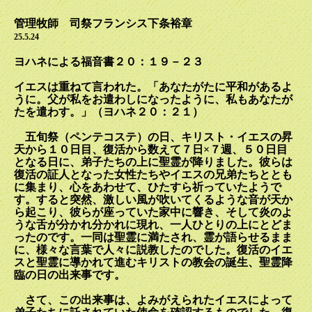
管理牧師 司祭
フランシス
下条裕章
25.5.24
ヨハネによる福音書２０：１９－２３
イエスは重ねて言われた。「あなたがたに平和があるよ
うに。父が私をお遣わしになったように、私もあなたが
たを遣わす。」（ヨハネ２０：２１）
五旬祭（ペンテコステ）の日、キリスト・イエスの昇
天から１０日目、復活から数えて７日×７週、５０日目
となる日に、弟子たちの上に聖霊が降りました。彼らは
復活の証人となった女性たちやイエスの兄弟たちととも
に集まり、心をあわせて、ひたすら祈っていたようで
す。すると突然、激しい風が吹いてくるような音が天か
ら起こり、彼らが座っていた家中に響き、そして炎のよ
うな舌が分かれ分かれに現れ、一人ひとりの上にとどま
ったのです。一同は聖霊に満たされ、霊が語らせるまま
に、様々な言葉で人々に説教したのでした。復活のイエ
スと聖霊に導かれて進むキリストの教会の誕生、聖霊降
臨の日の出来事です。
さて、この出来事は、よみがえられたイエスによって