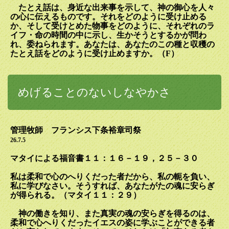
たとえ話は、身近な出来事を示して、神の御心を人々
の心に伝えるものです。それをどのように受け止める
か、そして受けとめた物事をどのように、それぞれのラ
イフ・命の時間の中に示し、生かそうとするかが問わ
れ、委ねられます。あなたは、あなたのこの種と収穫の
たとえ話をどのように受け止めますか。（
F
）
めげることのないしなやかさ
管理牧師 フランシス下条裕章司祭
26.7.5
マタイによる福音書１１：１６－１９，２５－３０
私は柔和で心のへりくだった者だから、私の軛を負い、
私に学びなさい。そうすれば、あなたがたの魂に安らぎ
が得られる。（マタイ１１：２９）
神の働きを知り、また真実の魂の安らぎを得るのは、
柔和で心へりくだったイエスの姿に学ぶことができる者