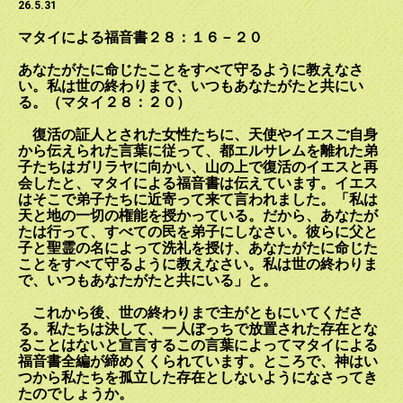
26.5.31
マタイによる福音書２８：１６－２０
あなたがたに命じたことをすべて守るように教えなさ
い。私は世の終わりまで、いつもあなたがたと共にい
る。（マタイ２８：２０）
復活の証人とされた女性たちに、天使やイエスご自身
から伝えられた言葉に従って、都エルサレムを離れた弟
子たちはガリラヤに向かい、山の上で復活のイエスと再
会したと、マタイによる福音書は伝えています。イエス
はそこで弟子たちに近寄って来て言われました。「私は
天と地の一切の権能を授かっている。だから、あなたが
たは行って、すべての民を弟子にしなさい。彼らに父と
子と聖霊の名によって洗礼を授け、あなたがたに命じた
ことをすべて守るように教えなさい。私は世の終わりま
で、いつもあなたがたと共にいる」と。
これから後、世の終わりまで主がともにいてくださ
る。私たちは決して、一人ぼっちで放置された存在とな
ることはないと宣言するこの言葉によってマタイによる
福音書全編が締めくくられています。ところで、神はい
つから私たちを孤立した存在としないようになさってき
たのでしょうか。