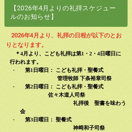
【2026年4月よりの礼拝スケジュー
2024.04.06
インスタグラム始めました！教会の様子をタイムリーにアッ
ルのお知らせ】
プいたしますので、ぜひフォローしてください。
2026年4月より、礼拝の日程が以下のとお
2024.03.31
管理司祭上田亜樹子からのイースターメッセージを投稿しま
りとなります。
した。
＊
4
月より、こども礼拝は第
1
・
2
・
4
日曜日に
2024.03.30
行われます。
イースターおめでとうございます！イースターの喜びが、あ
·
第
1
日曜日：
こども礼拝・聖餐式
なたにも届きますように祈ります。
管理牧師 下条裕章司祭
2024.03.16
·
第
2
日曜日：
こども礼拝・聖餐式
４月の礼拝の予定を本日に記載しました。少し変わりました
佐々木道人司祭
ので、ご確認のうえ、お出かけください。皆さんの礼拝のご
礼拝後 聖書を
味わう
参加お待ちしております。
会
2024.02.18
·
第
3
日曜日：
聖餐式
2024年の大斎節がやってきました。今年も日本聖公会 北関
神﨑和子司祭
東教区・東京教区宣教協働特別委員会が「み言葉と歩む大斎