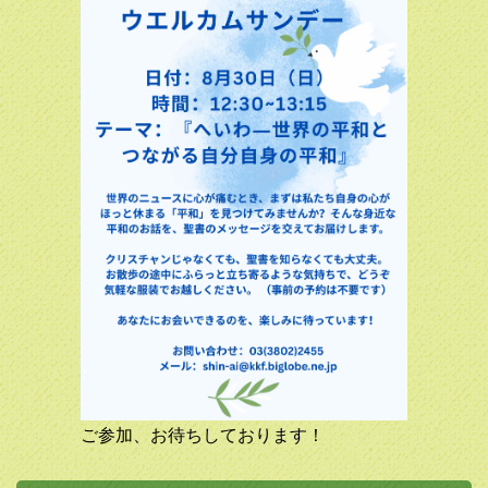
キャンプのため、7月14日(日）のこども礼拝はお休みさせ
ていただきます。次回のこども礼拝は7月28日(日）となり
ます。猛暑の中、どうぞお体に気を付けていらしてくださ
い。
2024.06.14
7月7日(日）は神愛教会伝統開始・創立118周年記念日とな
ります。当日は年一回の主教巡回日に当たり、礼拝の司式説
教は高橋宏幸主教にお願いしております。たくさんのご参加
お待ちしております。
2024.05.31
「巡礼スタンプ帳」にて東京教区及び北関東教区の教会に行
ってみませんか。
2024.04.28
5月19日(日）の聖霊降臨日に向けて、5月9日（昇天日）か
ら5月19日まで「み国が来ますように」という祈りのしおり
ご参加、お待ちしております！
を教会で配布しております。また、5月9日(木）より毎朝7
時からYouTubeにて配信しております。