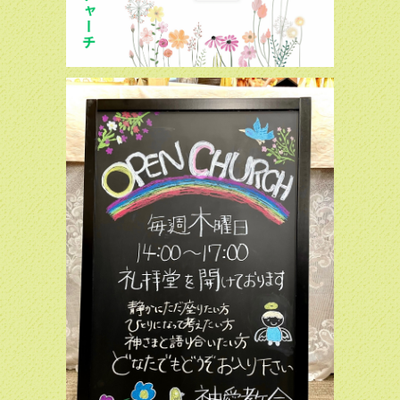
2025.08.03
暑中お見舞い申し上げます。8月の「こども礼拝」は10日お
よび24日に9:30から10時まで予定しています。暑い日が続
いていますが、どうぞ気を付けてお出かけください。
2025.06.08
本日は聖霊降臨日です。9:30からこども礼拝、10:30から聖
餐式が予定されています。礼拝後に、佐々木道人司祭のご指
導で「聖書を味わう会」を行います。ご参加お待ちしており
ます！
2025.06.01
本日11：30から「ウエルカムサンデー」が予定していま
す。テーマは「心の平和」です。キリスト教のことわかりや
すく話しますので、ぜひ一度いらしてください。お待ちして
います！
2025.05.02
毎月第2日曜日に、佐々木道人司祭のご指導で、聖書勉強会
を行うこととなりました。第1回は5月11日です。礼拝後お