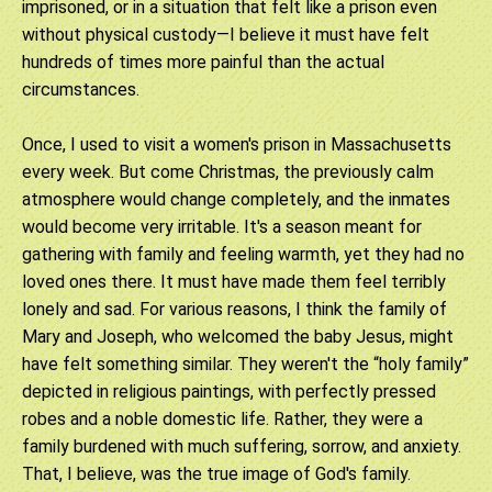
imprisoned, or in a situation that felt like a prison even
without physical custody—I believe it must have felt
hundreds of times more painful than the actual
circumstances.
Once, I used to visit a women's prison in Massachusetts
every week. But come Christmas, the previously calm
atmosphere would change completely, and the inmates
would become very irritable. It's a season meant for
gathering with family and feeling warmth, yet they had no
loved ones there. It must have made them feel terribly
lonely and sad. For various reasons, I think the family of
Mary and Joseph, who welcomed the baby Jesus, might
have felt something similar. They weren't the “holy family”
depicted in religious paintings, with perfectly pressed
robes and a noble domestic life. Rather, they were a
family burdened with much suffering, sorrow, and anxiety.
That, I believe, was the true image of God's family.