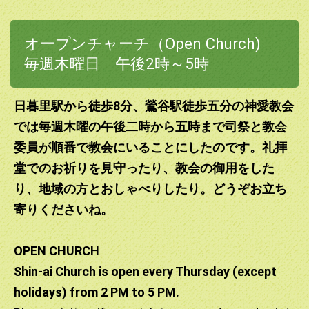
願い申し上げます。 ２月１日（日）11時半～12：15まで
第５回のウエルカムサンデーが開催いたします。テーマは
オープンチャーチ（Open Church)
「いのち」です。初めての方が大歓迎ですので、どうぞいら
してください！
毎週木曜日 午後2時～5時
2025.12.17
クリスマス礼拝のご案内は記載しました。こどもクリスマス
日暮里駅から徒歩
8
分、
鶯谷駅徒歩五分の神愛教会
も開催いたします。一度教会にいらしてみませんか。どなた
では毎週木曜の午後二時から五時まで司祭と教
会
でもウエルカムです。たくさんのご参加お待ちしています。
委員が順番で教会にいることにしたのです。
礼拝
2025.12.08
堂でのお祈りを見守ったり、教会の御用をした
上田亜樹子司祭から英語でのクリスマスメッセージをアップ
り、
地域の方とおしゃべりしたり。どうぞお立ち
しました。どうぞご覧ください。イブ礼拝と降誕日礼拝のご
寄りくださいね。
参加お待ちしております。どなたでも大歓迎です。 We
have uploaded a christmas message from Reverend Ueda.
We are an anglican-episcopal church in downtown Tokyo.
OPEN CHURCH
Everyone is welcome to join us!
Shin-ai Church is open every Thursday (except
2025.11.16
holidays) from 2 PM to 5 PM.
12月7日（日）11:30～12:15 ウエルカムサンデーを開催いた