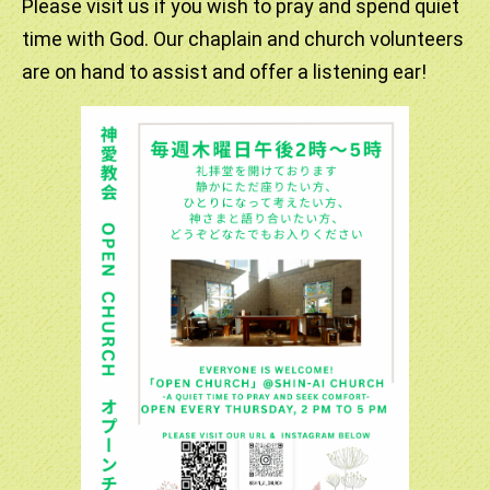
Please visit us if you wish to pray and spend quiet
します。第4回のテーマは「恵みと贈物」です。初めての方
のために、わかりやすく神様のことをお話しいたしますの
time with God. Our chaplain and church volunteers
で、一度教会にいらしてみませんか。お待ちしています。
are on hand to assist and offer a listening ear!
2025.10.19
ようやく涼しくなりました。いかがお過ごしでしょうか。
11月9日（日）10:30 に「こどもとともに守る聖餐式」が開
催します。こどもと大人が一緒に礼拝を捧げ、お子さんたち
にもわかりやすい式文を使用します。佐々木道人司祭が司
式・説教いたします。皆さんのご参加お待ちしています。
2025.10.05
大分過ごしやすくなった季節になりました。本日11:30～
12:15「ウエルカムサンデー]を開催いたします。テーマは
「ゆるし」です。聖書の話をわかりやすく説明しますので、
みなさんのご参加お待ちしています。
2025.08.03
本日8月3日（日）は年一回の主教巡回日となりました。た
くさんのご参加ありがとうございました。