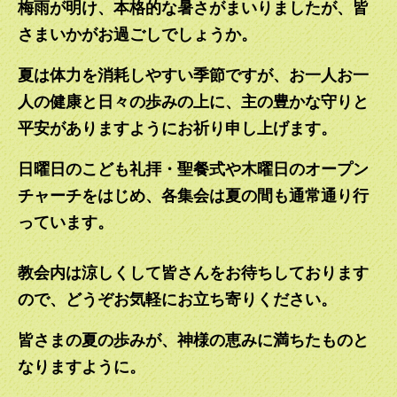
梅雨が明け、本格的な暑さがまいりましたが、皆
2026.02.22
【大斎節2026】2月18日から始まる大斎期間中、『み言葉と
さまいかがお過ごしでしょうか。
歩む大斎節』を用いて神のみ言葉を黙想し、主のご復活を喜
びのうちに迎えられるよう、静かに備えの時を過ごしましょ
夏は体力を消耗しやすい季節ですが、お一人お一
う。 https://www.nskk.org/tokyo/wp-
人の健康と日々の歩みの上に、主の豊かな守りと
content/uploads/2026/02/2026-lent.pdf
平安がありますようにお祈り申し上げます。
2026.01.17
上田亜樹子司祭の英語新年挨拶メッセージをアップロードい
日曜日のこども礼拝・聖餐式や木曜日のオープン
たしました。文書もありますので、どうぞご覧ください。
チャーチをはじめ、各集会は夏の間も通常通り行
We have uploaded Reverend Ajuko Ueda's New Year's
っています。
message. Please visit our church and enjoy the warmth
and hospitality of our members!
教会内は涼しくして皆さんをお待ちしております
2026.01.13
ので、どうぞお気軽にお立ち寄りください。
【お知らせ】PC不具合のため遅れていた1月11日の「聖書の
メッセージ」を、本日アップロードいたしました。お待たせ
して申し訳ありません。ぜひご覧ください。
皆さまの夏の歩みが、神様の恵みに満ちたものと
なりますように。
2026.01.07
お正月いかがお過ごしでしょうか。本年もどうぞよろしくお