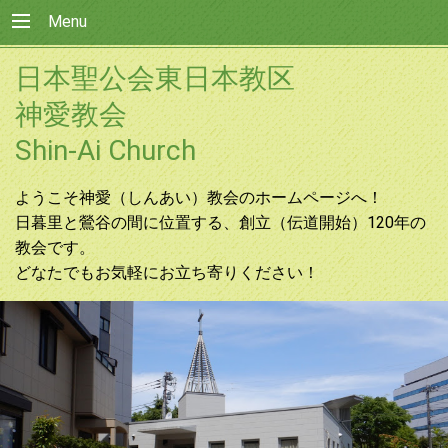
Menu
日本聖公会東日本教区
神愛教会
Shin-Ai Church
ようこそ神愛（しんあい）教会のホームページへ！
日暮里と鶯谷の間に位置する、創立（伝道開始）120年の
教会です。
どなたでもお気軽にお立ち寄りください！