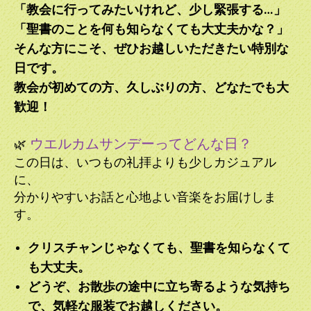
「教会に行ってみたいけれど、少し緊張する…」
さい。ご参加お待ちしております。
「聖書のことを何も知らなくても大丈夫かな？」
2025.01.13
そんな方にこそ、ぜひお越しいただきたい特別な
今年もどうぞよろしくお願いいたします。お一人で静かにお
日です。
祈りしたい場合は木曜日午後のオープンチャーチにぜひ。ま
教会が初めての方、久しぶりの方、どなたでも大
た、司祭のお話をお聞きしたい、聖歌を歌いたい、たくさん
の方々とご一緒にお祈りしたい場合は日曜日の礼拝をお勧め
歓迎！
します。皆さんのご参加お待ちしております。
ウエルカムサンデーってどんな日？
🌿
2024.12.08
この日は、いつもの礼拝よりも少しカジュアル
日本聖公会東京教区の降臨節・クリスマス 礼拝・プログラ
に、
ム一覧表を提供いたします。どうぞ、お近くの教会にお越し
ください。みなさん、メリークリスマス！
分かりやすいお話と心地よい音楽をお届けしま
す。
2024.12.01
教会歴では、本日から新しい一年がスタートとなり、「降臨
クリスチャンじゃなくても、聖書を知らなくて
節」になりました。神愛教会の礼拝は何方でも歓迎します。
も大丈夫。
どうぞお気軽に礼拝に参加してください。ご一緒にクリスマ
どうぞ、お散歩の途中に立ち寄るような気持ち
スを祝いましょう！
で、気軽な服装でお越しください。