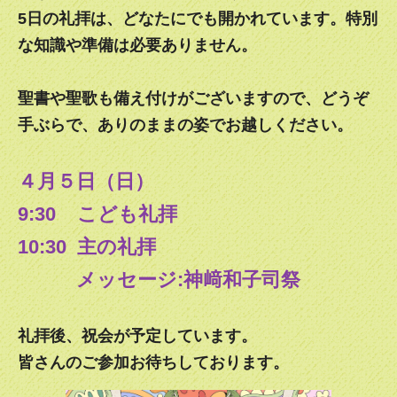
2022.02.27
5日の礼拝は、どなたにでも開かれています。特別
東京教区の「み言葉と歩む大斎節」をどうぞご活用くださ
な知識や準備は必要ありません。
い。3月2日の灰の水曜日から毎日ひとつずつお読みいただ
くようになっています。
聖書や聖歌も備え付けがございますので、どうぞ
2022.01.18
手ぶらで、ありのままの姿でお越しください。
In-person main service (Holy Eucharist) has been cancelled
amid the surge of the COVID-19 pandemic. The main
service will be offered via ZOOM starting January 23 (Sun).
４月５日（日）
2022.01.18
9:30 こども礼拝
急なお知らせで、大変申し訳ありませんが、教会での礼拝
10:30 主の礼拝
を、1月23日（日）から一旦休止いたします。
メッセージ:神﨑和子司祭
2022.01.06
イエス様がご自分を公にされたことを記念する顕現節に入り
ました。
礼拝後、祝会が予定しています。
皆さんのご参加お待ちしております。
2021.11.30
Church service and Christmas service schedules have