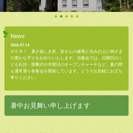
News
2026.07.14
ＮＥＷ！ 暑さ厳しき折、皆さんの健康と歩みの上に神さま
の豊かな守りをお祈りいたします。当教会では、日曜日のこ
ども礼拝・聖餐式や木曜日のオープンチャーチなど、夏の間
も通常通り各集会を開催しています。どうぞお気軽にお立ち
寄りください。
2026.05.23
5/31(日)12:30～13:15「ウエルカムサンデー」のご案内
教会が初めての方、久しぶりの方、どなたでも大歓迎！ウエ
暑中お見舞い申し上げます
ルカムサンデーは、いつもの礼拝よりも少しカジュアルに、
分かりやすいお話と心地よい⾳楽をお届けします。詳細は本
ページのご案内どうぞ。皆さんのご参加お待ちしています。