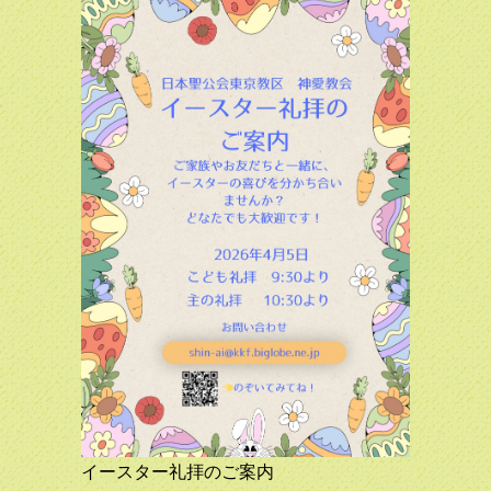
been updated!
2021.11.28
クリスマスの準備をする季節、アドベントに入り、教会の暦
は新しくなりました!
2021.11.01
現在のコロナ感染状況を鑑み、１１月２８日から、神愛教会
での礼拝を暫定的に再開することにいたしました。
2021.04.19
ホームページが新しくなりました。
2021.04.19
現在は、新型コロナウイルス感染症の流行により、皆さまで
集まっての礼拝を休止しております。
イースター礼拝のご案内