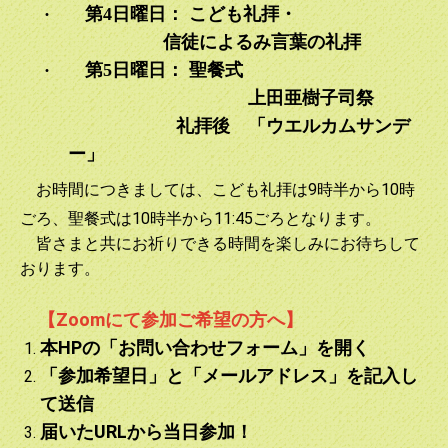
·
第
4
日曜日
： こども礼拝・
節 〜黙想の手引き〜 」を作成し、皆さんに提供いたしま
す。どうぞご活用ください。
信徒による
み言葉の礼拝
·
第
5
日曜日： 聖餐式
2023.12.10
上田亜樹子司祭
『クリスマスによせて』管理牧師上田亜樹子司祭のクリスマ
礼拝後 「ウエルカムサンデ
スメッセージを本日に記載しました。
ー」
2023.12.03
お時間につきましては、こども礼拝は9時半から10時
本日から新しい教会歴となり、「降臨節」が始まりました。
4週間後にクリスマスをお迎えいたします。イエスさまのご
ごろ、聖餐式は10時半から11:45ごろとなります。
降誕をご一緒に祝いませんか。どなたでもウエルカムです！
皆さまと共にお祈りできる時間を楽しみにお待ちして
おります。
2023.10.24
11月3日(金・祝)午後1:30～ 東京教区成立110周年記念礼
【Zoomにて参加ご希望の方へ】
拝が予定されています。ネット配信もあります。どうぞご予
定ください。
本HPの「お問い合わせフォーム」を開く
「参加希望日」と「メールアドレス」を記入し
2023.10.24
て送信
11月12日の礼拝のお知らせ 「こどもと共に守る聖餐式
届いたURLから当日参加！
（こども祝福式）・収穫感謝」が10:30から予定されていま