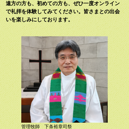
す。年一度のこども礼拝と主の礼拝の合同礼拝となります。
遠方の方も、初めての方も、ぜひ一度オンライン
なお、通常の9:30こども礼拝はありません。みなさんのご参
で礼拝を体験してみてください。皆さまとの出会
加お待ちしております。
いを楽しみにしております。
2023.07.23
2023年夏休みの「こども礼拝」について 8月13日
（日）及び 27日（日）の 9:30から10時ごろまで予定され
ています。どうぞお出かけください！
2023.07.09
みなさん、神様の大事な子供たちです！
2023.07.09
本日117周年を迎えました。
2023.04.23
毎週上田亜樹子司祭の「聖書のメッセージ」が掲載されるこ
ととなりました。
2023.04.20
日本聖公会東京教区 高橋宏幸主教が主教巡回のため、神愛
管理牧師 下条裕章司祭