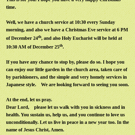
time.
Well, we have a church service at 10:30 every Sunday
morning, and also we have a Christmas Eve service at 6 PM
th
of December 24
, and also Holy Eucharist will be held at
th
10:30 AM of December 25
.
If you have any chance to stop by, please do so. I hope you
can enjoy our little garden in the church area, taken care of
by parishioners, and the simple and very homely services in
Japanese style.
We are looking forward to seeing you soon.
At the end, let us pray.
Dear Lord, p
lease let us walk with you in sickness and in
health. You sustain us, help us, and you continue to love us
unconditionally. Let us live in peace in a new year too. In the
name of Jesus Christ, Amen.