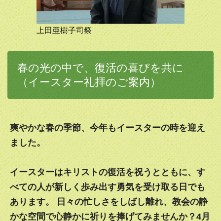
2022.07.17
新型コロナウイルス感染症の感染急拡大により、24日に予
上田亜樹子司祭
定していた「ひぐらしの会」（信徒の懇談会）を延期いたし
ます。
春の光の中で、復活の喜びを共に
2022.04.17
イースター（復活日)をお迎えしました！
（イースター礼拝のご案内）
2022.04.01
In-person main service (Holy Eucharist) starts on April 3
(Sunday).
爽やかな春の季節、今年もイースターの時を迎え
ました。
2022.03.27
4月3日から、教会での礼拝を再開します。マスクを着用の
上、距離をとってのご参加にご協力ください。
イースターはキリストの復活を祝うとともに、す
べての人が新しく歩み出す勇気を受け取る日でも
2022.03.02
今日からイエス様の受難を思い起こし、新たな生き方をめざ
あります。 日々の忙しさをしばし離れ、教会の静
して準備する季節、大斎節に入りました。
かな空間で心静かに祈りを捧げてみませんか？4月