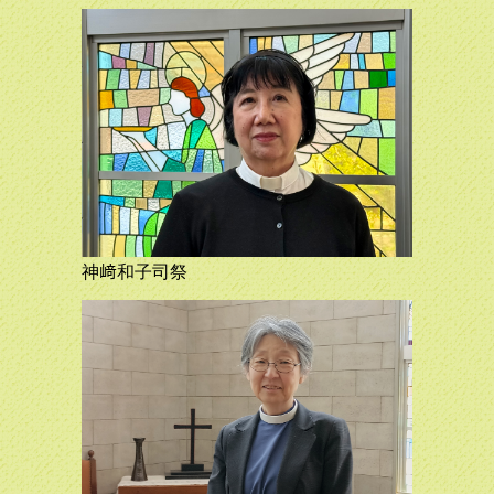
備をするアドベントの季節に入りました。クリスマスの予定
はこちらです。どうぞお越しください。
2022.10.23
11月13日の9：30のこども礼拝は、お休みします。10：30
の礼拝は「こどもとともに守る礼拝」としますので、ぜひご
参加ください。
2022.09.25
10月より、毎週10:30の礼拝を再開します。なお、子どもの
礼拝は第二、第四主日9:30に行います。
神﨑和子司祭
2022.07.25
礼拝の日程を変更いたしました。詳細は「これからの予定」
をご覧ください。
2022.07.18
こども礼拝お休みのお知らせ：新型コロナウイルス感染症の
急速な感染再拡大に伴い、こども礼拝は7月24日から9月4日
までお休みさせていただきます。