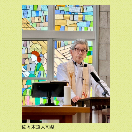
教会を訪問しました。主日礼拝後に信徒と懇談会をおこない
ました。懇談会のまとめを共有します。
2023.03.28
4月16日（日）10:30からの礼拝は高橋宏幸主教の主教巡回
日です。 多くの皆さんの ご参加をお待ちしています。
2023.02.12
新しい聖書のメッセージをアップしました。
2023.01.15
弊教会における感染状況が落ち着きましたので、1月15日よ
り礼拝を再開します。
2022.12.29
【重要】 新型コロナウイルス感染症の感染拡大に伴い、1月
1日と8日の神愛教会の礼拝をお休みとします。それ以降の
予定は未定です。
2022.11.27
佐々木道人司祭
きょうから教会はイエス様の訪れを待ち望みクリスマスの準