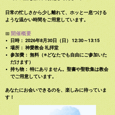
2024.11.01
11月10日9:30「こども礼拝」の代わりに「こどもと共に守
日常の忙しさから少し離れて、ホッと一息つける
る礼拝・収穫感謝」を10:30に予定しています。皆さんのご
参加お待ちしております。
ような温かい時間をご用意しています。
2024.09.15
開催概要
📅
立秋を過ぎたとはいえ厳しい暑さが続いておりますが、いか
日時：
2026年8月30日（日） 12:30～13:15
がお過ごしでしょうか。本日より毎週日曜日の「聖書のメッ
セージ」を再スタートさせていただきます。どうぞよろしく
場所： 神愛教会 礼拝堂
お願いいたします。
参加費： 無料（※どなたでも自由にご参加いた
だけます）
2024.08.25
持ち物： 特にありません。聖書や聖歌集は教会
「聖書のメッセージ」は9月1日～15日まで夏休みとさせて
いただきます。ご了承ください。
でご用意しています。
2024.07.16
あなたにお会いできるのを、楽しみに待っていま
7月13日から15日に教会キャンプを行いました。そのため、
す！
7月14日の「聖書のメッセージ」のアップロードは16日とな
ってしまいました。ご了承ください。
2024.07.10