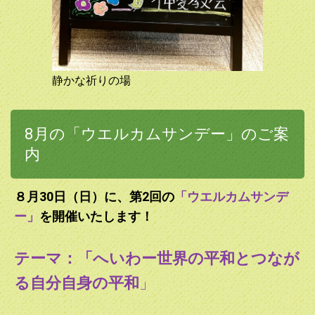
昼を食べ、そのあと1時間ほど一緒に聖書を読みます。どな
たでも歓迎です。ご参加お待ちしております。（お弁当は各
自でご用意ください）
2025.04.02
静かな祈りの場
4月6日11:30～12:15 に「ウエルカムサンデー」の
Program 1 （テーマ：イエスさま）を予定しています。礼拝
に出たことない方やキリスト教にご興味を持つ方によりわか
りやすくキリスト教のことをご紹介いたします。ぜひお越し
8月の「ウエルカムサンデー」のご案
ください。
内
2025.02.22
「2025年 み⾔葉と歩む⼤斎節 〜黙想の⼿引き～」は下記の
８月30日（日）に、第2回の
「ウエルカムサンデ
URLからダウンロードできます。ぜひご活用ください。
ー」
を開催いたします！
2025.02.02
あっという間に2月になりました。教会の暦では、2月2日
テーマ：「
へいわー世界の平和とつなが
は、被献日（ひけんび）と祝われる日となっており、イエ
る自分自身の平和
」
ス・キリストが生まれた日（12月25日）から40日後の日と
定められています。本日は信徒によるみ言葉の礼拝が予定さ
れています。あいにくの雨ですが、お気をつけてお越しくだ